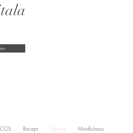
tala
den
PCOS
Recept
Träning
Mindfulness