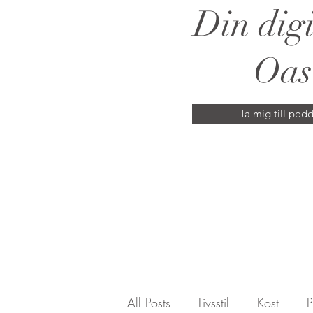
Din digi
Oas
Ta mig till pod
All Posts
Livsstil
Kost