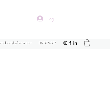
Logga in
isticbodybyfranzi.com
0763976387