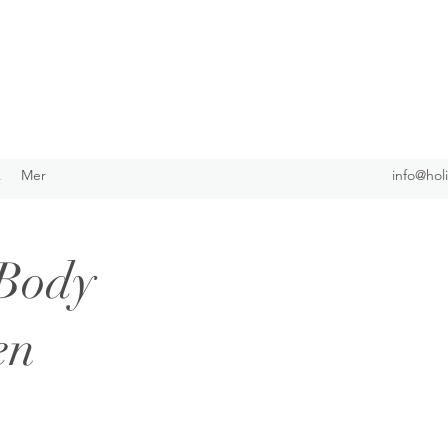
k
Mer
info@hol
 Body
en