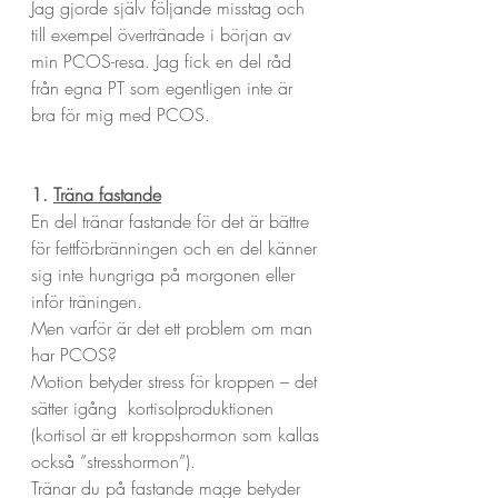
Jag gjorde själv följande misstag och 
till exempel övertränade i början av 
min PCOS-resa. Jag fick en del råd 
från egna PT som egentligen inte är 
bra för mig med PCOS.
1. 
Träna fastande
En del tränar fastande för det är bättre 
för fettförbränningen och en del känner 
sig inte hungriga på morgonen eller 
inför träningen.
Men varför är det ett problem om man 
har PCOS?
Motion betyder stress för kroppen – det 
sätter igång  kortisolproduktionen 
(kortisol är ett kroppshormon som kallas 
också ”stresshormon”).
Tränar du på fastande mage betyder 