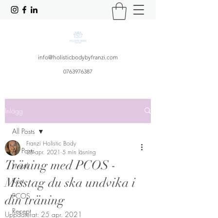
info@holisticbodybyfranzi.com
0763976387
Inlägg
All Posts
Franzi Holistic Body
All Posts
25 apr. 2021
5 min läsning
Träning med PCOS -
Livsstil
Misstag du ska undvika i
Kost
PCOS
din träning
Recept
Uppdaterat:
25 apr. 2021