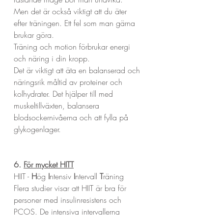
Men det är också viktigt att du äter 
efter träningen. Ett fel som man gärna 
brukar göra.
Träning och motion förbrukar energi 
och näring i din kropp. 
Det är viktigt att äta en balanserad och 
näringsrik måltid av proteiner och 
kolhydrater. Det hjälper till med 
muskeltillväxten, balansera 
blodsockernivåerna och att fylla på 
glykogenlager.
6. 
För mycket HITT
HIIT - 
H
ög 
I
ntensiv 
I
ntervall 
T
räning
Flera studier visar att HIIT är bra för 
personer med insulinresistens och 
PCOS. De intensiva intervallerna 