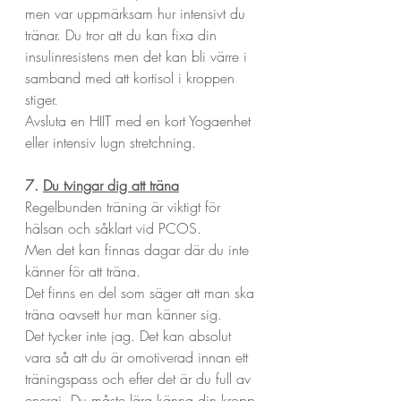
men var uppmärksam hur intensivt du 
tränar. Du tror att du kan fixa din 
insulinresistens men det kan bli värre i 
samband med att kortisol i kroppen 
stiger.
Avsluta en HIIT med en kort Yogaenhet 
eller intensiv lugn stretchning.
7. 
Du tvingar dig att träna
Regelbunden träning är viktigt för 
hälsan och såklart vid PCOS.
Men det kan finnas dagar där du inte 
känner för att träna.
Det finns en del som säger att man ska 
träna oavsett hur man känner sig. 
Det tycker inte jag. Det kan absolut 
vara så att du är omotiverad innan ett 
träningspass och efter det är du full av 
energi. Du måste lära känna din kropp 