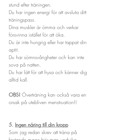
stund efter träningen. 
Du har ingen energi för att avsluta ditt 
träningspass. 
Dina muskler är ömma och verkar 
försvinna istället för att öka. 
Du är inte hungrig eller har tappat din 
aptit. 
Du har sömnsvårigheter och kan inte 
sova på natten. 
Du har lätt för att frysa och känner dig 
alltid kall.
OBS!
 Överträning kan också vara en 
orsak på utebliven menstruation!!
5. 
Ingen näring till din kropp
Som jag redan skrev att träna på 
fastande mage bör man undvika.