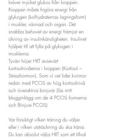
kräver mycket glukos från kroppen. 
Kroppen måste frigöra energi från 
glykogen (kolhydraternas lagringsform) 
i muskler, vävnad och organ. Det 
snabba behovet av energi främjar en 
ökning av insulinkänsligheten. Insulinet 
hjälper till att fylla på glykogen i 
musklerna.
Tyvärr höjer HIIT avsevärt 
kortisolnivåerna i kroppen (Kortisol – 
Stresshormon). Som vi vet lider kvinnor 
redan med PCOS av hög kortisolnivå 
och överaktiva binjurar (läs mitt 
blogginlägg om de 4 PCOS formerna 
och Binjure PCOS)
Var försiktigt vilken träning du väljer 
eller i vilken utsträckning du ska träna. 
Du kan absolut välja HIIT som ett tillval 