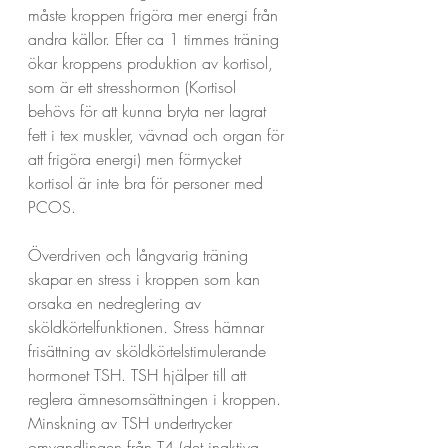
måste kroppen frigöra mer energi från 
andra källor. Efter ca 1 timmes träning 
ökar kroppens produktion av kortisol, 
som är ett stresshormon (Kortisol 
behövs för att kunna bryta ner lagrat 
fett i tex muskler, vävnad och organ för 
att frigöra energi) men förmycket 
kortisol är inte bra för personer med 
PCOS.
Överdriven och långvarig träning 
skapar en stress i kroppen som kan 
orsaka en nedreglering av 
sköldkörtelfunktionen. Stress hämnar 
frisättning av sköldkörtelstimulerande 
hormonet TSH. TSH hjälper till att 
reglera ämnesomsättningen i kroppen. 
Minskning av TSH undertrycker 
omvandlingen från T4 (det inaktiva 