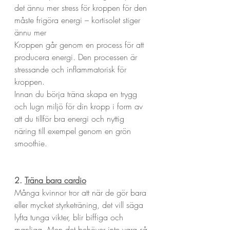
det ännu mer stress för kroppen för den 
måste frigöra energi – kortisolet stiger 
ännu mer
Kroppen går genom en process för att 
producera energi. Den processen är 
stressande och inflammatorisk för 
kroppen.
Innan du börja träna skapa en trygg 
och lugn miljö för din kropp i form av 
att du tillför bra energi och nyttig 
näring till exempel genom en grön 
smoothie.
2. 
Träna bara cardio
Många kvinnor tror att när de gör bara 
eller mycket styrketräning, det vill säga 
lyfta tunga vikter, blir biffiga och 
manliga. Men det behöver inte vara så.