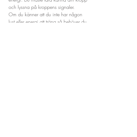
och lyssna på kroppens signaler.
Om du känner att du inte har någon 
lust eller energi att träna så behöver du 
inte, det är ok. Det behövs energi för 
ett träningspass. Om du inte har den 
energin pressa inte din kropp.
Vi vill balansera kroppen med sina 
hormoner och återställa 
ämnesomsättningen.
Du måste samarbeta med din kropp. 
Om du känner att ett planerat 
träningspass blir för tungt fundera på 
om du kanske väljer en annan träning 
som lätt yoga, promenad eller om du 
hoppar över träningen den dagen. Det 
kommer inte skada din kropp eller ditt 
långsiktiga resultat. Du behöver inte 
straffa dig själv.