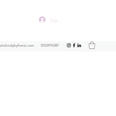
Logga in
isticbodybyfranzi.com
0763976387