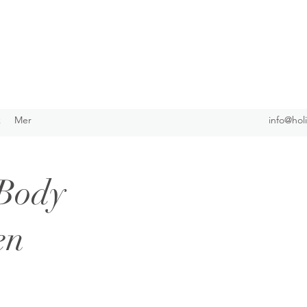
k
Mer
info@hol
 Body
en