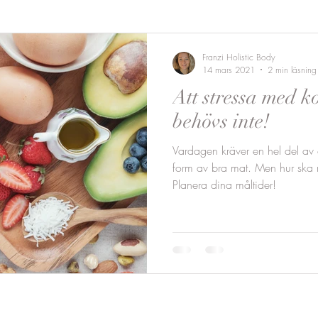
Franzi Holistic Body
14 mars 2021
2 min läsning
Att stressa med k
behövs inte!
Vardagen kräver en hel del av 
form av bra mat. Men hur ska 
Planera dina måltider!