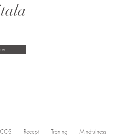
tala
den
PCOS
Recept
Träning
Mindfulness