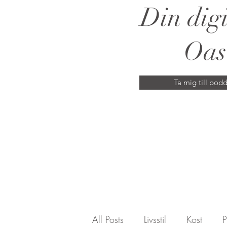
Din digi
Oas
Ta mig till pod
All Posts
Livsstil
Kost